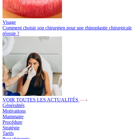
Visage
Comment choisir son chirurgien pour une rhinoplastie chirurgicale
réussie ?
VOIR TOUTES LES ACTUALITÉS
Généralités
Motivations
Mammaire
Procédure
Stratégie
Tarifs
Post chirurgie