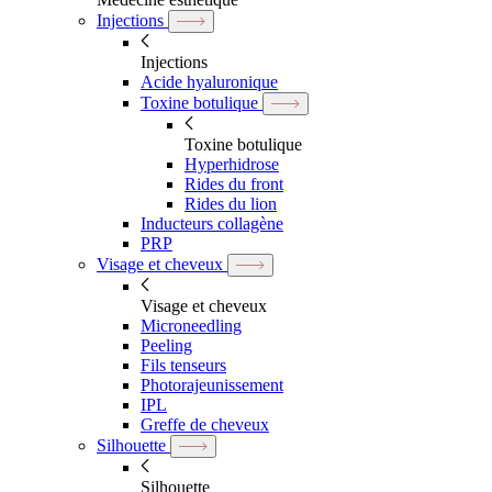
Injections
Injections
Acide hyaluronique
Toxine botulique
Toxine botulique
Hyperhidrose
Rides du front
Rides du lion
Inducteurs collagène
PRP
Visage et cheveux
Visage et cheveux
Microneedling
Peeling
Fils tenseurs
Photorajeunissement
IPL
Greffe de cheveux
Silhouette
Silhouette