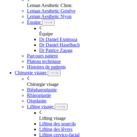
Leman Aesthetic Clinic
Leman Aesthetic Genève
Leman Aesthetic Nyon
Équipe
Équipe
Dr Daniel Espinoza
Dr Daniel Haselbach
Dr Patrice Zaugg
Parcours patient
Plateau technique
Histoires de patients
Chirurgie visage
Chirurgie visage
Blépharoplastie
Rhinoplastie
Otoplastie
Lifting visage
Lifting visage
Lifting des sourcils
Lifting des lèvres
Lifting cervico-facial