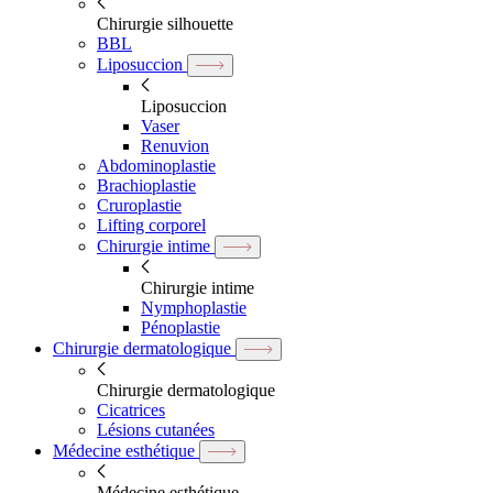
Chirurgie silhouette
BBL
Liposuccion
Liposuccion
Vaser
Renuvion
Abdominoplastie
Brachioplastie
Cruroplastie
Lifting corporel
Chirurgie intime
Chirurgie intime
Nymphoplastie
Pénoplastie
Chirurgie dermatologique
Chirurgie dermatologique
Cicatrices
Lésions cutanées
Médecine esthétique
Médecine esthétique