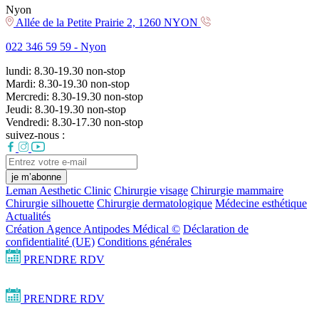
Nyon
Allée de la Petite Prairie 2, 1260 NYON
022 346 59 59 -
Nyon
lundi:
8.30-19.30
non-stop
Mardi:
8.30-19.30
non-stop
Mercredi:
8.30-19.30
non-stop
Jeudi:
8.30-19.30
non-stop
Vendredi:
8.30-17.30
non-stop
suivez-nous :
je m’abonne
Leman Aesthetic Clinic
Chirurgie visage
Chirurgie mammaire
Chirurgie silhouette
Chirurgie dermatologique
Médecine esthétique
Actualités
Création Agence Antipodes Médical ©
Déclaration de
confidentialité (UE)
Conditions générales
PRENDRE RDV
PRENDRE RDV