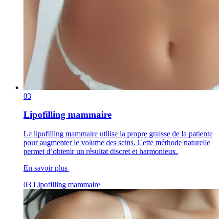
03
Lipofilling mammaire
Le lipofilling mammaire utilise la propre graisse de la patiente
pour augmenter le volume des seins. Cette méthode naturelle
permet d’obtenir un résultat discret et harmonieux.
En savoir plus
03
Lipofilling mammaire