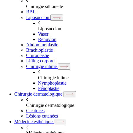
Chirurgie silhouette
BBL
Liposuccion
Liposuccion
Vaser
Renuvion
Abdominoplastie
Brachioplastie
Cruroplastie
Lifting corporel
Chirurgie intime
Chirurgie intime
Nymphoplastie
Pénoplastie
Chirurgie dermatologique
Chirurgie dermatologique
Cicatrices
Lésions cutanées
Médecine esthétique
Médecine esthétique