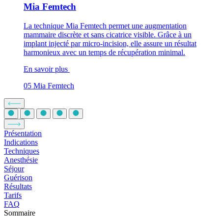
Mia Femtech
La technique Mia Femtech permet une augmentation
mammaire discrète et sans cicatrice visible. Grâce à un
implant injecté par micro-incision, elle assure un résultat
harmonieux avec un temps de récupération minimal.
En savoir plus
05
Mia Femtech
Présentation
Indications
Techniques
Anesthésie
Séjour
Guérison
Résultats
Tarifs
FAQ
Sommaire