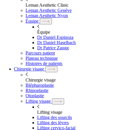
Leman Aesthetic Clinic
Leman Aesthetic Genève
Leman Aesthetic Nyon
Équipe
Équipe
Dr Daniel Espinoza
Dr Daniel Haselbach
Dr Patrice Zaugg
Parcours patient
Plateau technique
Histoires de patients
Chirurgie visage
Chirurgie visage
Blépharoplastie
Rhinoplastie
Otoplastie
Lifting visage
Lifting visage
Lifting des sourcils
Lifting des lèvres
Lifting cervico-facial