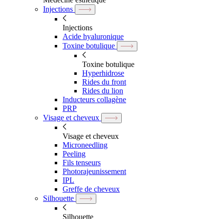
Injections
Injections
Acide hyaluronique
Toxine botulique
Toxine botulique
Hyperhidrose
Rides du front
Rides du lion
Inducteurs collagène
PRP
Visage et cheveux
Visage et cheveux
Microneedling
Peeling
Fils tenseurs
Photorajeunissement
IPL
Greffe de cheveux
Silhouette
Silhouette