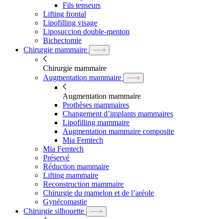
Fils tenseurs
Lifting frontal
Lipofilling visage
Liposuccion double-menton
Bichectomie
Chirurgie mammaire
Chirurgie mammaire
Augmentation mammaire
Augmentation mammaire
Prothèses mammaires
Changement d’implants mammaires
Lipofilling mammaire
Augmentation mammaire composite
Mia Femtech
Mia Femtech
Préservé
Réduction mammaire
Lifting mammaire
Reconstruction mammaire
Chirurgie du mamelon et de l’aréole
Gynécomastie
Chirurgie silhouette