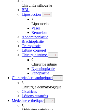
Chirurgie silhouette
BBL
Liposuccion
Liposuccion
Vaser
Renuvion
Abdominoplastie
Brachioplastie
Cruroplastie
Lifting corporel
Chirurgie intime
Chirurgie intime
Nymphoplastie
Pénoplastie
Chirurgie dermatologique
Chirurgie dermatologique
Cicatrices
Lésions cutanées
Médecine esthétique
Médecine esthétique