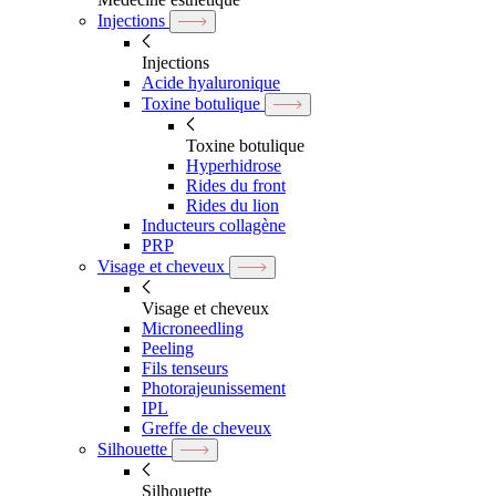
Injections
Injections
Acide hyaluronique
Toxine botulique
Toxine botulique
Hyperhidrose
Rides du front
Rides du lion
Inducteurs collagène
PRP
Visage et cheveux
Visage et cheveux
Microneedling
Peeling
Fils tenseurs
Photorajeunissement
IPL
Greffe de cheveux
Silhouette
Silhouette