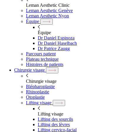
Leman Aesthetic Clinic
Leman Aesthetic Genève
Leman Aesthetic Nyon
Équipe
Équipe
Dr Daniel Espinoza
Dr Daniel Haselbach
Dr Patrice Zaugg
Parcours patient
Plateau technique
Histoires de patients
Chirurgie visage
Chirurgie visage
Blépharoplastie
Rhinoplastie
Otoplastie
Lifting visage
Lifting visage
Lifting des sourcils
Lifting des lèvres
Lifting cervico-facial