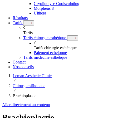
Cryolipolyse Coolsculpting
Morpheus 8
Ulthera
Résultats
Tarifs
Tarifs
Tarifs chirurgie esthétique
Tarifs chirurgie esthétique
Paiement échelonné
Tarifs médecine esthétique
Contact
Nos conseils
Leman Aesthetic Clinic
Chirurgie silhouette
Brachioplastie
Aller directement au contenu
Brachioplastie