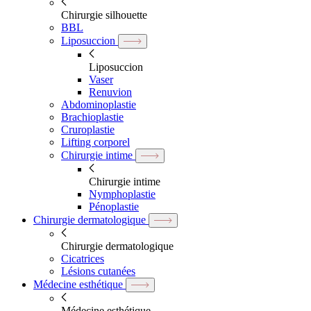
Chirurgie silhouette
BBL
Liposuccion
Liposuccion
Vaser
Renuvion
Abdominoplastie
Brachioplastie
Cruroplastie
Lifting corporel
Chirurgie intime
Chirurgie intime
Nymphoplastie
Pénoplastie
Chirurgie dermatologique
Chirurgie dermatologique
Cicatrices
Lésions cutanées
Médecine esthétique
Médecine esthétique