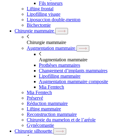
Fils tenseurs
Lifting frontal
Lipofilling visage
Liposuccion double-menton
Bichectomie
Chirurgie mammaire
Chirurgie mammaire
Augmentation mammaire
Augmentation mammaire
Prothèses mammaires
Changement d’implants mammaires
Lipofilling mammaire
Augmentation mammaire composite
Mia Femtech
Mia Femtech
Préservé
Réduction mammaire
Lifting mammaire
Reconstruction mammaire
Chirurgie du mamelon et de l’aréole
Gynécomastie
Chirurgie silhouette