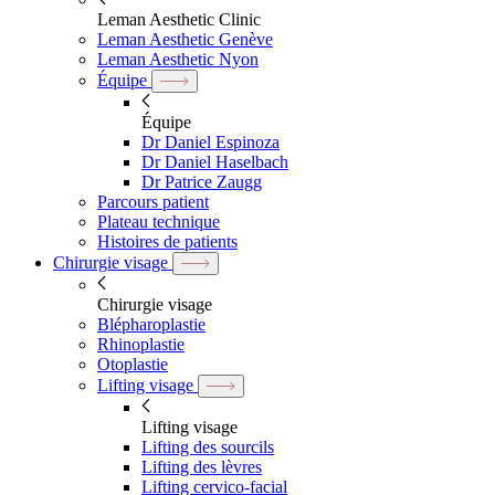
Leman Aesthetic Clinic
Leman Aesthetic Genève
Leman Aesthetic Nyon
Équipe
Équipe
Dr Daniel Espinoza
Dr Daniel Haselbach
Dr Patrice Zaugg
Parcours patient
Plateau technique
Histoires de patients
Chirurgie visage
Chirurgie visage
Blépharoplastie
Rhinoplastie
Otoplastie
Lifting visage
Lifting visage
Lifting des sourcils
Lifting des lèvres
Lifting cervico-facial