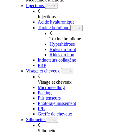
Injections
Injections
Acide hyaluronique
Toxine botulique
Toxine botulique
Hyperhidrose
Rides du front
Rides du lion
Inducteurs collagène
PRP
Visage et cheveux
Visage et cheveux
Microneedling
Peeling
Fils tenseurs
Photorajeunissement
IPL
Greffe de cheveux
Silhouette
Silhouette