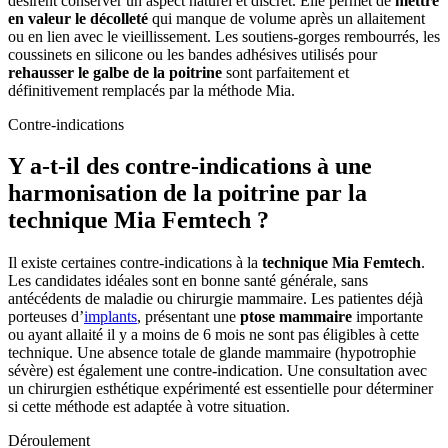
désirent conserver un aspect naturel et discret. Elle permet de
mettre
en valeur le décolleté
qui manque de volume après un allaitement
ou en lien avec le vieillissement. Les soutiens-gorges rembourrés, les
coussinets en silicone ou les bandes adhésives utilisés pour
rehausser le galbe de la poitrine
sont parfaitement et
définitivement remplacés par la méthode Mia.
Contre-indications
Y a-t-il des contre-indications à une
harmonisation de la poitrine par la
technique Mia Femtech ?
Il existe certaines contre-indications à la
technique Mia Femtech
.
Les candidates idéales sont en bonne santé générale, sans
antécédents de maladie ou chirurgie mammaire. Les patientes déjà
porteuses d’
implants
, présentant une
ptose mammaire
importante
ou ayant allaité il y a moins de 6 mois ne sont pas éligibles à cette
technique. Une absence totale de glande mammaire (hypotrophie
sévère) est également une contre-indication. Une consultation avec
un chirurgien esthétique expérimenté est essentielle pour déterminer
si cette méthode est adaptée à votre situation.
Déroulement