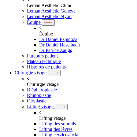
Leman Aesthetic Clinic
Leman Aesthetic Genève
Leman Aesthetic Nyon
Équipe
Équipe
Dr Daniel Espinoza
Dr Daniel Haselbach
Dr Patrice Zaugg
Parcours patient
Plateau technique
Histoires de patients
Chirurgie visage
Chirurgie visage
Blépharoplastie
Rhinoplastie
Otoplastie
Lifting visage
Lifting visage
Lifting des sourcils
Lifting des lèvres
Lifting cervico-facial