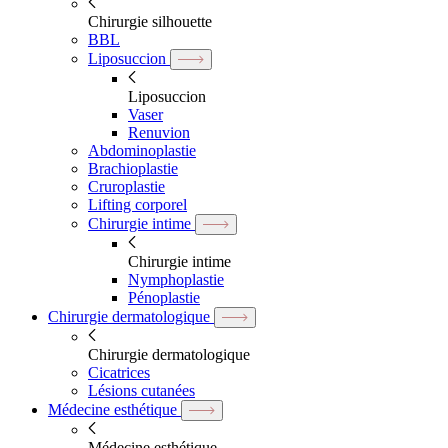
Chirurgie silhouette
BBL
Liposuccion
Liposuccion
Vaser
Renuvion
Abdominoplastie
Brachioplastie
Cruroplastie
Lifting corporel
Chirurgie intime
Chirurgie intime
Nymphoplastie
Pénoplastie
Chirurgie dermatologique
Chirurgie dermatologique
Cicatrices
Lésions cutanées
Médecine esthétique
Médecine esthétique