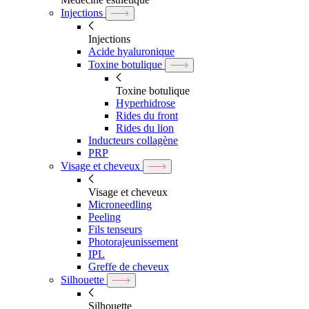
Injections
Injections
Acide hyaluronique
Toxine botulique
Toxine botulique
Hyperhidrose
Rides du front
Rides du lion
Inducteurs collagène
PRP
Visage et cheveux
Visage et cheveux
Microneedling
Peeling
Fils tenseurs
Photorajeunissement
IPL
Greffe de cheveux
Silhouette
Silhouette