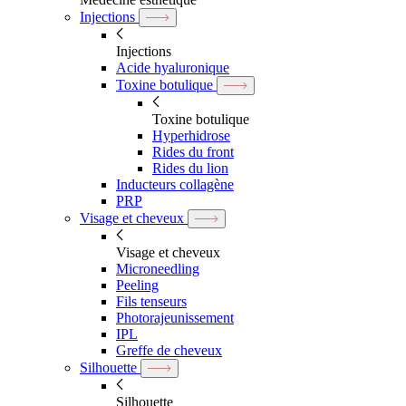
Injections
Injections
Acide hyaluronique
Toxine botulique
Toxine botulique
Hyperhidrose
Rides du front
Rides du lion
Inducteurs collagène
PRP
Visage et cheveux
Visage et cheveux
Microneedling
Peeling
Fils tenseurs
Photorajeunissement
IPL
Greffe de cheveux
Silhouette
Silhouette