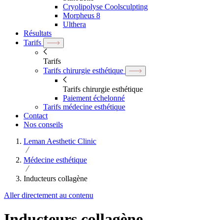
Cryolipolyse Coolsculpting
Morpheus 8
Ulthera
Résultats
Tarifs
Tarifs
Tarifs chirurgie esthétique
Tarifs chirurgie esthétique
Paiement échelonné
Tarifs médecine esthétique
Contact
Nos conseils
Leman Aesthetic Clinic
Médecine esthétique
Inducteurs collagène
Aller directement au contenu
Inducteurs collagène