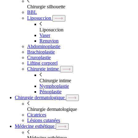
Chirurgie silhouette
BBL
Liposuccion
Liposuccion
Vaser
Renuvion
Abdominoplastie
Brachioplastie
Cruroplastie
Lifting corporel
Chirurgie intime
Chirurgie intime
Nymphoplastie
Pénoplastie
Chirurgie dermatologique
Chirurgie dermatologique
Cicatrices
Lésions cutanées
Médecine esthétique
Médecine esthétique