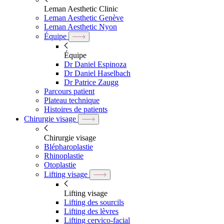
Leman Aesthetic Clinic
Leman Aesthetic Genève
Leman Aesthetic Nyon
Équipe
Équipe
Dr Daniel Espinoza
Dr Daniel Haselbach
Dr Patrice Zaugg
Parcours patient
Plateau technique
Histoires de patients
Chirurgie visage
Chirurgie visage
Blépharoplastie
Rhinoplastie
Otoplastie
Lifting visage
Lifting visage
Lifting des sourcils
Lifting des lèvres
Lifting cervico-facial