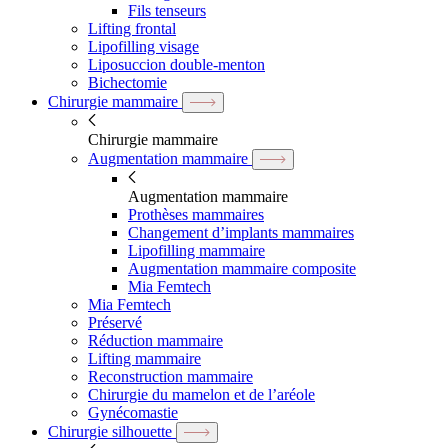
Fils tenseurs
Lifting frontal
Lipofilling visage
Liposuccion double-menton
Bichectomie
Chirurgie mammaire
Chirurgie mammaire
Augmentation mammaire
Augmentation mammaire
Prothèses mammaires
Changement d’implants mammaires
Lipofilling mammaire
Augmentation mammaire composite
Mia Femtech
Mia Femtech
Préservé
Réduction mammaire
Lifting mammaire
Reconstruction mammaire
Chirurgie du mamelon et de l’aréole
Gynécomastie
Chirurgie silhouette