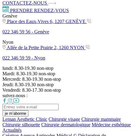
CONTACTEZ-NOUS
PRENDRE RENDEZ-VOUS
Genève
Place des Eaux-Vives 6, 1207 GENÈVE
022 346 59 56 -
Genève
Nyon
Allée de la Petite Prairie 2, 1260 NYON
022 346 59 59 -
Nyon
lundi:
8.30-19.30
non-stop
Mardi:
8.30-19.30
non-stop
Mercredi:
8.30-19.30
non-stop
Jeudi:
8.30-19.30
non-stop
Vendredi:
8.30-17.30
non-stop
suivez-nous :
je m’abonne
Leman Aesthetic Clinic
Chirurgie visage
Chirurgie mammaire
Chirurgie silhouette
Chirurgie dermatologique
Médecine esthétique
Actualités
Création Agence Antipodes Médical ©
Déclaration de