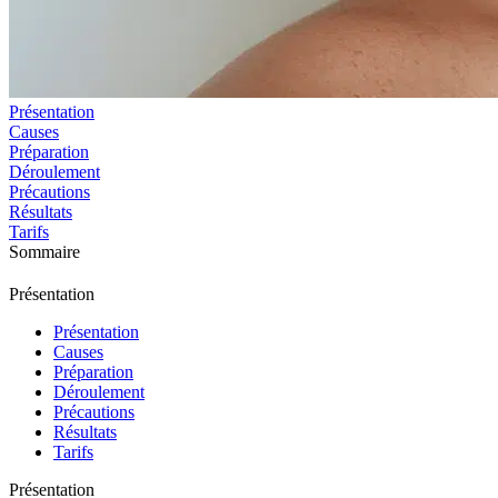
Présentation
Causes
Préparation
Déroulement
Précautions
Résultats
Tarifs
Sommaire
Présentation
Présentation
Causes
Préparation
Déroulement
Précautions
Résultats
Tarifs
Présentation