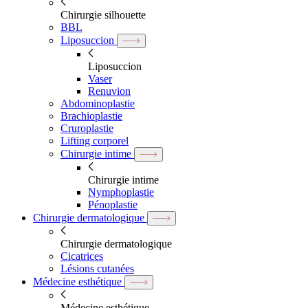
Chirurgie silhouette
BBL
Liposuccion
Liposuccion
Vaser
Renuvion
Abdominoplastie
Brachioplastie
Cruroplastie
Lifting corporel
Chirurgie intime
Chirurgie intime
Nymphoplastie
Pénoplastie
Chirurgie dermatologique
Chirurgie dermatologique
Cicatrices
Lésions cutanées
Médecine esthétique
Médecine esthétique