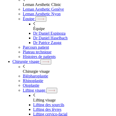
Leman Aesthetic Clinic
Leman Aesthetic Genève
Leman Aesthetic Nyon
Équipe
Équipe
Dr Daniel Espinoza
Dr Daniel Haselbach
Dr Patrice Zaugg
Parcours patient
Plateau technique
Histoires de patients
Chirurgie visage
Chirurgie visage
Blépharoplastie
Rhinoplastie
Otoplastie
Lifting visage
Lifting visage
Lifting des sourcils
Lifting des lèvres
Lifting cervico-facial