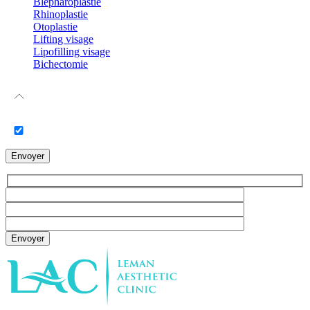
Blépharoplastie
Rhinoplastie
Otoplastie
Lifting visage
Lipofilling visage
Bichectomie
Envoyer
Envoyer