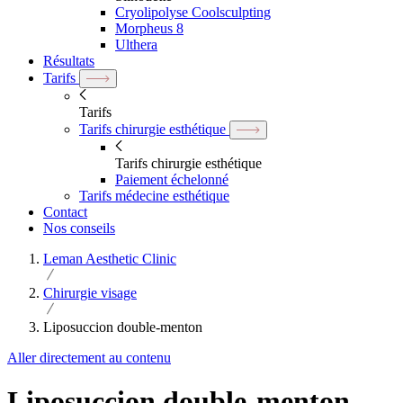
Cryolipolyse Coolsculpting
Morpheus 8
Ulthera
Résultats
Tarifs
Tarifs
Tarifs chirurgie esthétique
Tarifs chirurgie esthétique
Paiement échelonné
Tarifs médecine esthétique
Contact
Nos conseils
Leman Aesthetic Clinic
Chirurgie visage
Liposuccion double-menton
Aller directement au contenu
Liposuccion double-menton