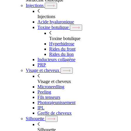
Injections
Injections
Acide hyaluronique
Toxine botulique
Toxine botulique
Hyperhidrose
Rides du front
Rides du lion
Inducteurs collagène
PRP
Visage et cheveux
Visage et cheveux
Microneedling
Peeling
Fils tenseurs
Photorajeunissement
IPL
Greffe de cheveux
Silhouette
Silhouette