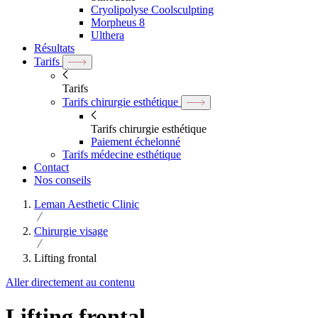
Cryolipolyse Coolsculpting
Morpheus 8
Ulthera
Résultats
Tarifs
Tarifs
Tarifs chirurgie esthétique
Tarifs chirurgie esthétique
Paiement échelonné
Tarifs médecine esthétique
Contact
Nos conseils
Leman Aesthetic Clinic
Chirurgie visage
Lifting frontal
Aller directement au contenu
Lifting frontal