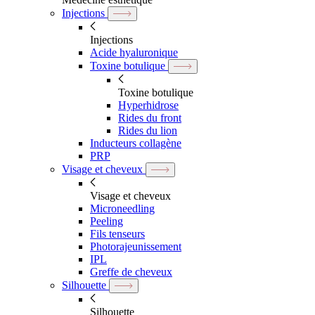
Injections
Injections
Acide hyaluronique
Toxine botulique
Toxine botulique
Hyperhidrose
Rides du front
Rides du lion
Inducteurs collagène
PRP
Visage et cheveux
Visage et cheveux
Microneedling
Peeling
Fils tenseurs
Photorajeunissement
IPL
Greffe de cheveux
Silhouette
Silhouette