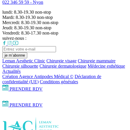
022 346 59 59 -
Nyon
lundi:
8.30-19.30
non-stop
Mardi:
8.30-19.30
non-stop
Mercredi:
8.30-19.30
non-stop
Jeudi:
8.30-19.30
non-stop
Vendredi:
8.30-17.30
non-stop
suivez-nous :
je m’abonne
Leman Aesthetic Clinic
Chirurgie visage
Chirurgie mammaire
Chirurgie silhouette
Chirurgie dermatologique
Médecine esthétique
Actualités
Création Agence Antipodes Médical ©
Déclaration de
confidentialité (UE)
Conditions générales
PRENDRE RDV
PRENDRE RDV