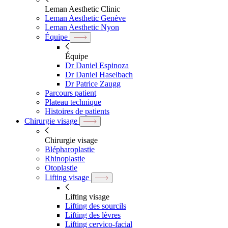
Leman Aesthetic Clinic
Leman Aesthetic Genève
Leman Aesthetic Nyon
Équipe
Équipe
Dr Daniel Espinoza
Dr Daniel Haselbach
Dr Patrice Zaugg
Parcours patient
Plateau technique
Histoires de patients
Chirurgie visage
Chirurgie visage
Blépharoplastie
Rhinoplastie
Otoplastie
Lifting visage
Lifting visage
Lifting des sourcils
Lifting des lèvres
Lifting cervico-facial