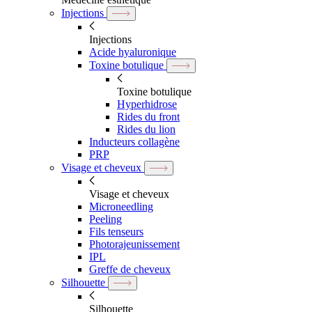
Injections
Injections
Acide hyaluronique
Toxine botulique
Toxine botulique
Hyperhidrose
Rides du front
Rides du lion
Inducteurs collagène
PRP
Visage et cheveux
Visage et cheveux
Microneedling
Peeling
Fils tenseurs
Photorajeunissement
IPL
Greffe de cheveux
Silhouette
Silhouette