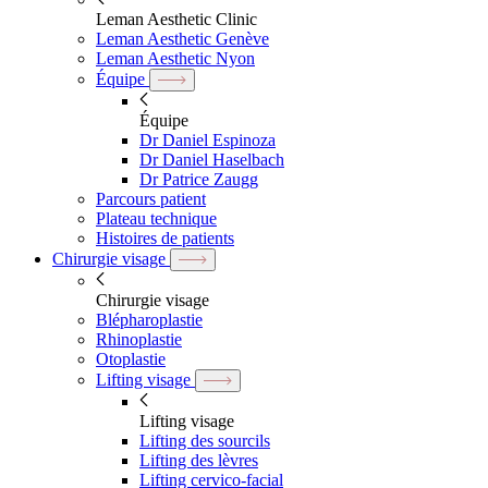
Leman Aesthetic Clinic
Leman Aesthetic Genève
Leman Aesthetic Nyon
Équipe
Équipe
Dr Daniel Espinoza
Dr Daniel Haselbach
Dr Patrice Zaugg
Parcours patient
Plateau technique
Histoires de patients
Chirurgie visage
Chirurgie visage
Blépharoplastie
Rhinoplastie
Otoplastie
Lifting visage
Lifting visage
Lifting des sourcils
Lifting des lèvres
Lifting cervico-facial