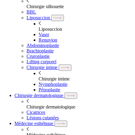
Chirurgie silhouette
BBL
Liposuccion
Liposuccion
Vaser
Renuvion
Abdominoplastie
Brachioplastie
Cruroplastie
Lifting corporel
Chirurgie intime
Chirurgie intime
Nymphoplastie
Pénoplastie
Chirurgie dermatologique
Chirurgie dermatologique
Cicatrices
Lésions cutanées
Médecine esthétique
Médecine esthétique