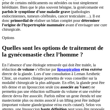
prise de certains médicaments ou stéroïdes ou tout simplement
héréditaire. Bien que le plus souvent bénigne, la gynécomastie est
parfois le symptôme d’une maladie grave
(pathologies
endocriniennes, tumeurs cérébrales, cancer testiculaire…). Il est
donc
primordial de
réaliser un bilan complet pour
déterminer
l’origine de l’hypertrophie mammaire
avant d’envisager une cure
chirurgicale.
Options
Quelles sont les options de traitement de
la gynécomastie chez l’homme ?
En l’absence d’une étiologie retrouvée qui doit être traitée, la
réduction
de volume
s’effectue par
lipoaspiration
et/ou exérèse
directe de la glande. Lors d’une consultation à Leman Aesthetic
Clinic, un examen clinique permettra de vous conseiller sur la
modalité chirurgicale la plus adéquate. En effet, la glande peut être
très dense et un liposuccion seule (ou
associée au Vaser
) ne
permettra pas une réduction suffisante du volume et une exérèse
directe devra être associée. Parfois même un geste étendu tel une
mastectomie plus ou moins associé à un lifting peut être indiqué
(important volume glande/graisse et/ou excès cutané). Selon vos
attentes, une liposuccion
haute définition
peut vous être proposée