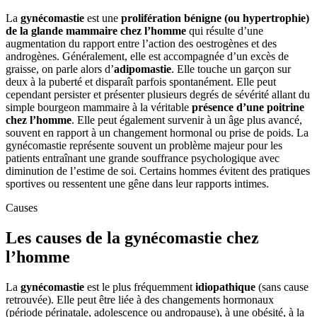
La
gynécomastie
est une
prolifération bénigne (ou
hypertrophie)
de la glande mammaire chez l’homme
qui résulte d’une
augmentation du rapport entre l’action des oestrogènes et des
androgènes. Généralement, elle est accompagnée d’un excès de
graisse, on parle alors d’
adipomastie
. Elle touche un garçon sur
deux à la puberté et disparaît parfois spontanément. Elle peut
cependant persister et présenter plusieurs degrés de sévérité allant du
simple bourgeon mammaire à la véritable
présence d’une poitrine
chez l’homme
. Elle peut également survenir à un âge plus avancé,
souvent en rapport à un changement hormonal ou prise de poids. La
gynécomastie représente souvent un problème majeur pour les
patients entraînant une grande souffrance psychologique avec
diminution de l’estime de soi. Certains hommes évitent des pratiques
sportives ou ressentent une gêne dans leur rapports intimes.
Causes
Les causes de la gynécomastie chez
l’homme
La
gynécomastie
est le plus fréquemment
idiopathique
(sans cause
retrouvée). Elle peut être liée à des changements hormonaux
(période périnatale, adolescence ou andropause), à une obésité, à la