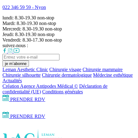
022 346 59 59 -
Nyon
lundi:
8.30-19.30
non-stop
Mardi:
8.30-19.30
non-stop
Mercredi:
8.30-19.30
non-stop
Jeudi:
8.30-19.30
non-stop
Vendredi:
8.30-17.30
non-stop
suivez-nous :
je m’abonne
Leman Aesthetic Clinic
Chirurgie visage
Chirurgie mammaire
Chirurgie silhouette
Chirurgie dermatologique
Médecine esthétique
Actualités
Création Agence Antipodes Médical ©
Déclaration de
confidentialité (UE)
Conditions générales
PRENDRE RDV
PRENDRE RDV