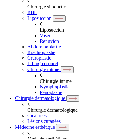
Chirurgie silhouette
BBL
Liposuccion
Liposuccion
Vaser
Renuvion
Abdominoplastie
Brachioplastie
Cruroplastie
Lifting corporel
Chirurgie intime
Chirurgie intime
Nymphoplastie
Pénoplastie
Chirurgie dermatologique
Chirurgie dermatologique
Cicatrices
Lésions cutanées
Médecine esthétique
Médecine esthétique