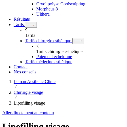
Cryolipolyse Coolsculpting
Morpheus 8
Ulthera
Résultats
Tarifs
Tarifs
Tarifs chirurgie esthétique
Tarifs chirurgie esthétique
Paiement échelonné
Tarifs médecine esthétique
Contact
Nos conseils
Leman Aesthetic Clinic
Chirurgie visage
Lipofilling visage
Aller directement au contenu
Lipofilling visage