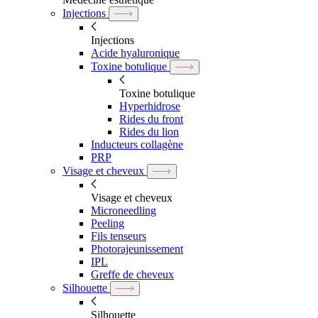
Injections
Injections
Acide hyaluronique
Toxine botulique
Toxine botulique
Hyperhidrose
Rides du front
Rides du lion
Inducteurs collagène
PRP
Visage et cheveux
Visage et cheveux
Microneedling
Peeling
Fils tenseurs
Photorajeunissement
IPL
Greffe de cheveux
Silhouette
Silhouette