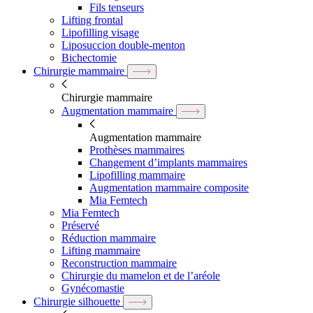
Fils tenseurs
Lifting frontal
Lipofilling visage
Liposuccion double-menton
Bichectomie
Chirurgie mammaire
Chirurgie mammaire
Augmentation mammaire
Augmentation mammaire
Prothèses mammaires
Changement d’implants mammaires
Lipofilling mammaire
Augmentation mammaire composite
Mia Femtech
Mia Femtech
Préservé
Réduction mammaire
Lifting mammaire
Reconstruction mammaire
Chirurgie du mamelon et de l’aréole
Gynécomastie
Chirurgie silhouette