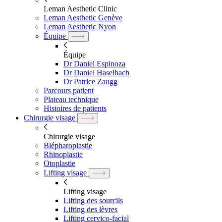
Leman Aesthetic Clinic
Leman Aesthetic Genève
Leman Aesthetic Nyon
Équipe
Équipe
Dr Daniel Espinoza
Dr Daniel Haselbach
Dr Patrice Zaugg
Parcours patient
Plateau technique
Histoires de patients
Chirurgie visage
Chirurgie visage
Blépharoplastie
Rhinoplastie
Otoplastie
Lifting visage
Lifting visage
Lifting des sourcils
Lifting des lèvres
Lifting cervico-facial