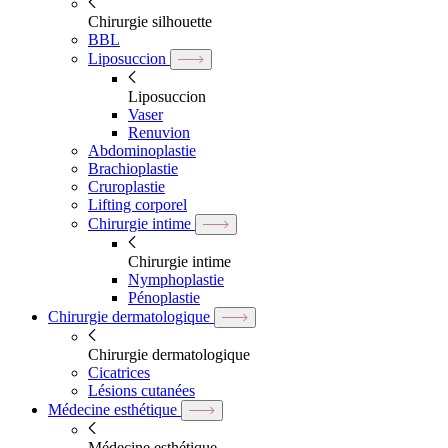
Chirurgie silhouette
BBL
Liposuccion
Liposuccion
Vaser
Renuvion
Abdominoplastie
Brachioplastie
Cruroplastie
Lifting corporel
Chirurgie intime
Chirurgie intime
Nymphoplastie
Pénoplastie
Chirurgie dermatologique
Chirurgie dermatologique
Cicatrices
Lésions cutanées
Médecine esthétique
Médecine esthétique