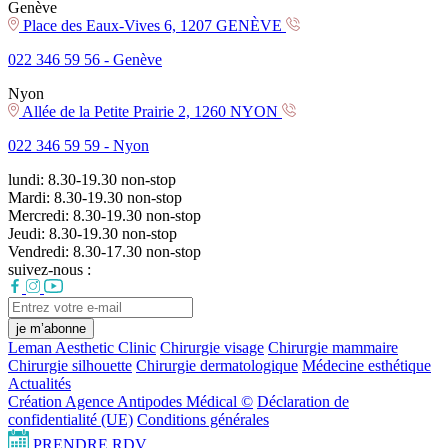
Genève
Place des Eaux-Vives 6, 1207 GENÈVE
022 346 59 56 -
Genève
Nyon
Allée de la Petite Prairie 2, 1260 NYON
022 346 59 59 -
Nyon
lundi:
8.30-19.30
non-stop
Mardi:
8.30-19.30
non-stop
Mercredi:
8.30-19.30
non-stop
Jeudi:
8.30-19.30
non-stop
Vendredi:
8.30-17.30
non-stop
suivez-nous :
je m’abonne
Leman Aesthetic Clinic
Chirurgie visage
Chirurgie mammaire
Chirurgie silhouette
Chirurgie dermatologique
Médecine esthétique
Actualités
Création Agence Antipodes Médical ©
Déclaration de
confidentialité (UE)
Conditions générales
PRENDRE RDV