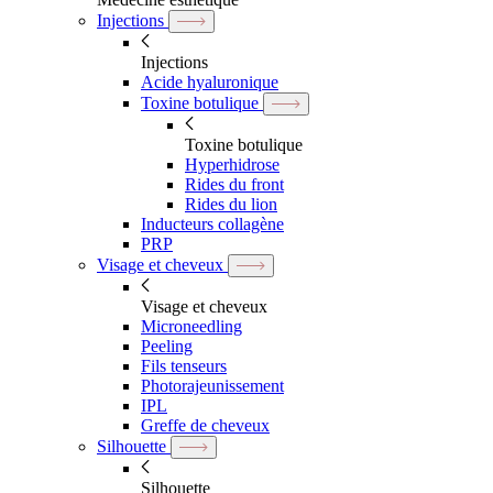
Injections
Injections
Acide hyaluronique
Toxine botulique
Toxine botulique
Hyperhidrose
Rides du front
Rides du lion
Inducteurs collagène
PRP
Visage et cheveux
Visage et cheveux
Microneedling
Peeling
Fils tenseurs
Photorajeunissement
IPL
Greffe de cheveux
Silhouette
Silhouette