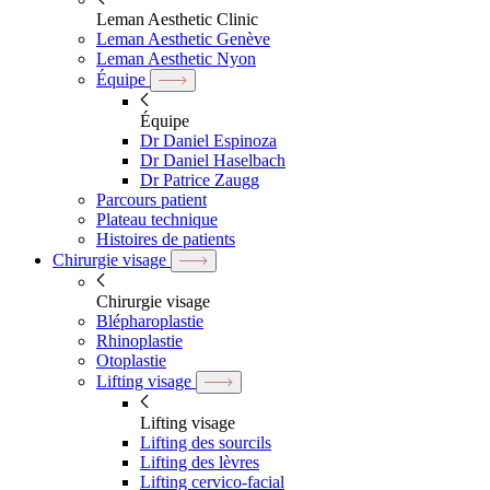
Leman Aesthetic Clinic
Leman Aesthetic Genève
Leman Aesthetic Nyon
Équipe
Équipe
Dr Daniel Espinoza
Dr Daniel Haselbach
Dr Patrice Zaugg
Parcours patient
Plateau technique
Histoires de patients
Chirurgie visage
Chirurgie visage
Blépharoplastie
Rhinoplastie
Otoplastie
Lifting visage
Lifting visage
Lifting des sourcils
Lifting des lèvres
Lifting cervico-facial