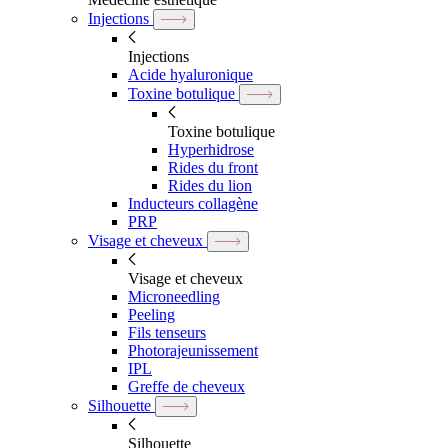
Injections
Injections
Acide hyaluronique
Toxine botulique
Toxine botulique
Hyperhidrose
Rides du front
Rides du lion
Inducteurs collagène
PRP
Visage et cheveux
Visage et cheveux
Microneedling
Peeling
Fils tenseurs
Photorajeunissement
IPL
Greffe de cheveux
Silhouette
Silhouette