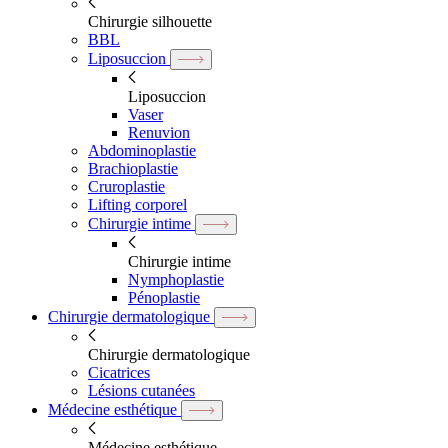
Chirurgie silhouette
BBL
Liposuccion
Liposuccion
Vaser
Renuvion
Abdominoplastie
Brachioplastie
Cruroplastie
Lifting corporel
Chirurgie intime
Chirurgie intime
Nymphoplastie
Pénoplastie
Chirurgie dermatologique
Chirurgie dermatologique
Cicatrices
Lésions cutanées
Médecine esthétique
Médecine esthétique