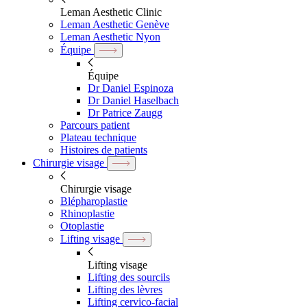
Leman Aesthetic Clinic
Leman Aesthetic Genève
Leman Aesthetic Nyon
Équipe
Équipe
Dr Daniel Espinoza
Dr Daniel Haselbach
Dr Patrice Zaugg
Parcours patient
Plateau technique
Histoires de patients
Chirurgie visage
Chirurgie visage
Blépharoplastie
Rhinoplastie
Otoplastie
Lifting visage
Lifting visage
Lifting des sourcils
Lifting des lèvres
Lifting cervico-facial