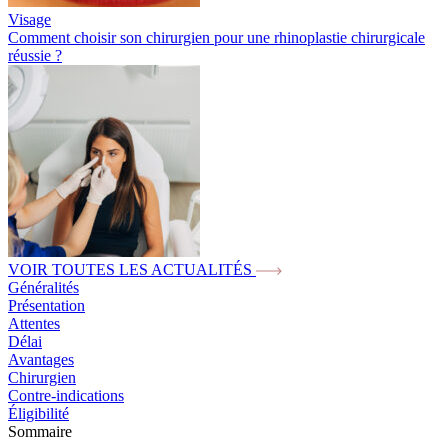
Visage
Comment choisir son chirurgien pour une rhinoplastie chirurgicale
réussie ?
VOIR TOUTES LES ACTUALITÉS
Généralités
Présentation
Attentes
Délai
Avantages
Chirurgien
Contre-indications
Éligibilité
Sommaire