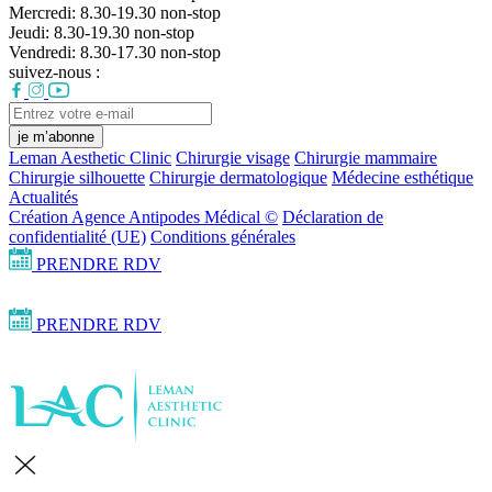
Mercredi:
8.30-19.30
non-stop
Jeudi:
8.30-19.30
non-stop
Vendredi:
8.30-17.30
non-stop
suivez-nous :
je m’abonne
Leman Aesthetic Clinic
Chirurgie visage
Chirurgie mammaire
Chirurgie silhouette
Chirurgie dermatologique
Médecine esthétique
Actualités
Création Agence Antipodes Médical ©
Déclaration de
confidentialité (UE)
Conditions générales
PRENDRE RDV
PRENDRE RDV