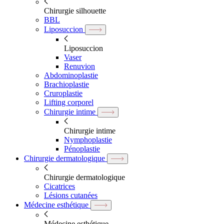
Chirurgie silhouette
BBL
Liposuccion
Liposuccion
Vaser
Renuvion
Abdominoplastie
Brachioplastie
Cruroplastie
Lifting corporel
Chirurgie intime
Chirurgie intime
Nymphoplastie
Pénoplastie
Chirurgie dermatologique
Chirurgie dermatologique
Cicatrices
Lésions cutanées
Médecine esthétique
Médecine esthétique