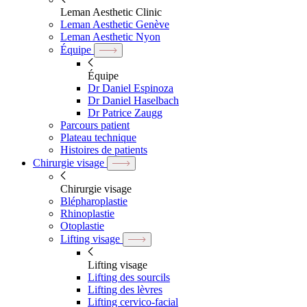
Leman Aesthetic Clinic
Leman Aesthetic Genève
Leman Aesthetic Nyon
Équipe
Équipe
Dr Daniel Espinoza
Dr Daniel Haselbach
Dr Patrice Zaugg
Parcours patient
Plateau technique
Histoires de patients
Chirurgie visage
Chirurgie visage
Blépharoplastie
Rhinoplastie
Otoplastie
Lifting visage
Lifting visage
Lifting des sourcils
Lifting des lèvres
Lifting cervico-facial