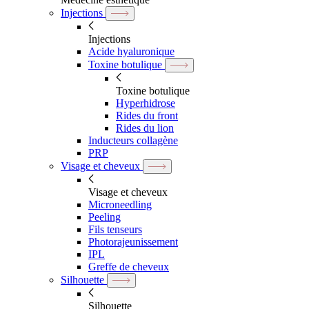
Injections
Injections
Acide hyaluronique
Toxine botulique
Toxine botulique
Hyperhidrose
Rides du front
Rides du lion
Inducteurs collagène
PRP
Visage et cheveux
Visage et cheveux
Microneedling
Peeling
Fils tenseurs
Photorajeunissement
IPL
Greffe de cheveux
Silhouette
Silhouette