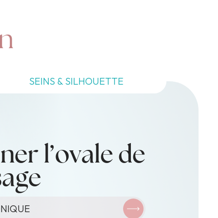
in
SEINS & SILHOUETTE
ner l’ovale de
IQUE
sage
ONIQUE
AL
ONIQUE
ONIQUE
TIE