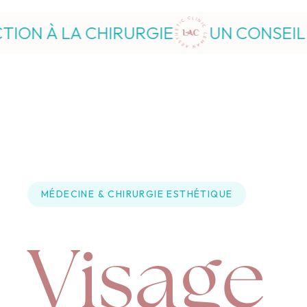
E
UN CONSEIL EXPERT DE L’INJECT
MÉDECINE & CHIRURGIE ESTHÉTIQUE
Visage