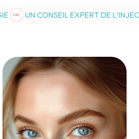
XPERT DE L’INJECTION À LA CHIRURGI
MÉDECINE ESTHÉTIQUE
La médecine esthétique permet d’embellir le