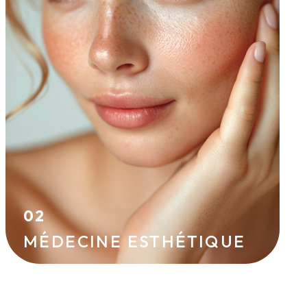
visage sans chirurgie grâce à des techniques
douces et efficaces. Injections d’acide
hyaluronique, skin boosters, peelings ou
mésothérapie améliorent l’éclat et la tonicité
de la peau et aident à prévenir le
vieillissement cutané.
ACIDE HYALURONIQUE
IPL
02
MÉDECINE ESTHÉTIQUE