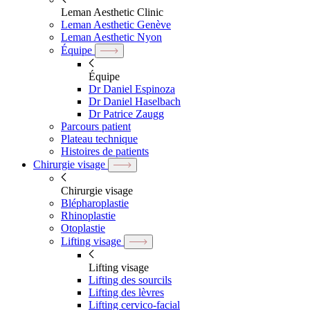
Leman Aesthetic Clinic
Leman Aesthetic Genève
Leman Aesthetic Nyon
Équipe
Équipe
Dr Daniel Espinoza
Dr Daniel Haselbach
Dr Patrice Zaugg
Parcours patient
Plateau technique
Histoires de patients
Chirurgie visage
Chirurgie visage
Blépharoplastie
Rhinoplastie
Otoplastie
Lifting visage
Lifting visage
Lifting des sourcils
Lifting des lèvres
Lifting cervico-facial