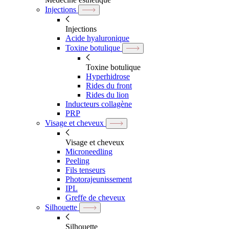
Injections
Injections
Acide hyaluronique
Toxine botulique
Toxine botulique
Hyperhidrose
Rides du front
Rides du lion
Inducteurs collagène
PRP
Visage et cheveux
Visage et cheveux
Microneedling
Peeling
Fils tenseurs
Photorajeunissement
IPL
Greffe de cheveux
Silhouette
Silhouette