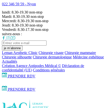
022 346 59 59 -
Nyon
lundi:
8.30-19.30
non-stop
Mardi:
8.30-19.30
non-stop
Mercredi:
8.30-19.30
non-stop
Jeudi:
8.30-19.30
non-stop
Vendredi:
8.30-17.30
non-stop
suivez-nous :
je m’abonne
Leman Aesthetic Clinic
Chirurgie visage
Chirurgie mammaire
Chirurgie silhouette
Chirurgie dermatologique
Médecine esthétique
Actualités
Création Agence Antipodes Médical ©
Déclaration de
confidentialité (UE)
Conditions générales
PRENDRE RDV
PRENDRE RDV