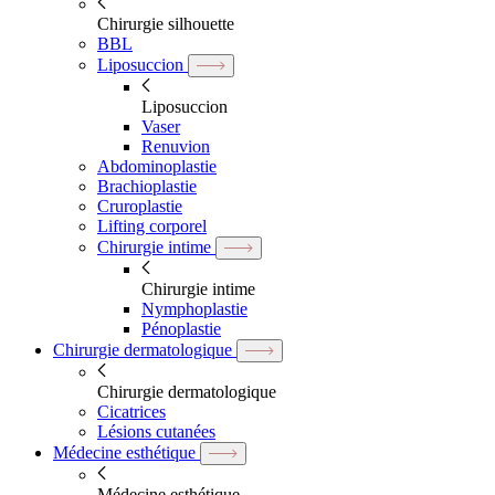
Chirurgie silhouette
BBL
Liposuccion
Liposuccion
Vaser
Renuvion
Abdominoplastie
Brachioplastie
Cruroplastie
Lifting corporel
Chirurgie intime
Chirurgie intime
Nymphoplastie
Pénoplastie
Chirurgie dermatologique
Chirurgie dermatologique
Cicatrices
Lésions cutanées
Médecine esthétique
Médecine esthétique