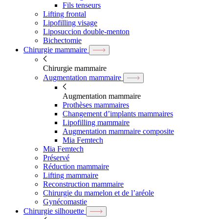
Fils tenseurs
Lifting frontal
Lipofilling visage
Liposuccion double-menton
Bichectomie
Chirurgie mammaire
Chirurgie mammaire
Augmentation mammaire
Augmentation mammaire
Prothèses mammaires
Changement d’implants mammaires
Lipofilling mammaire
Augmentation mammaire composite
Mia Femtech
Mia Femtech
Préservé
Réduction mammaire
Lifting mammaire
Reconstruction mammaire
Chirurgie du mamelon et de l’aréole
Gynécomastie
Chirurgie silhouette