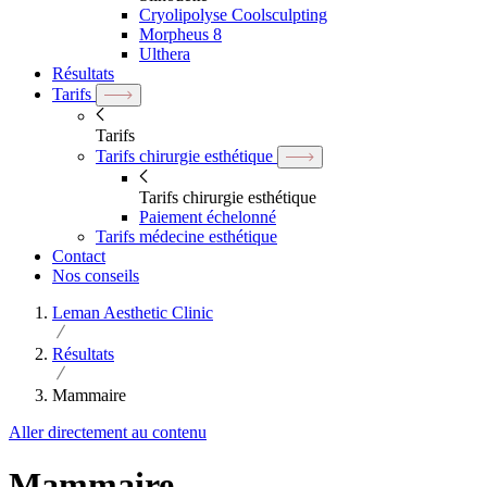
Cryolipolyse Coolsculpting
Morpheus 8
Ulthera
Résultats
Tarifs
Tarifs
Tarifs chirurgie esthétique
Tarifs chirurgie esthétique
Paiement échelonné
Tarifs médecine esthétique
Contact
Nos conseils
Leman Aesthetic Clinic
Résultats
Mammaire
Aller directement au contenu
Mammaire