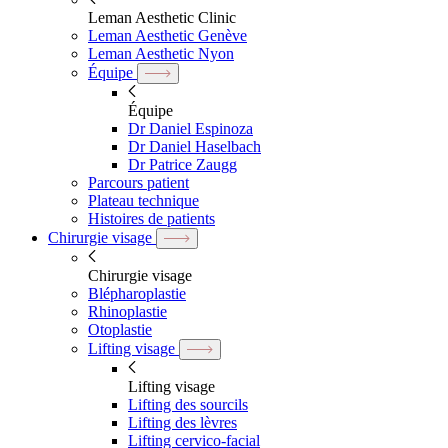
Leman Aesthetic Clinic
Leman Aesthetic Genève
Leman Aesthetic Nyon
Équipe
Équipe
Dr Daniel Espinoza
Dr Daniel Haselbach
Dr Patrice Zaugg
Parcours patient
Plateau technique
Histoires de patients
Chirurgie visage
Chirurgie visage
Blépharoplastie
Rhinoplastie
Otoplastie
Lifting visage
Lifting visage
Lifting des sourcils
Lifting des lèvres
Lifting cervico-facial