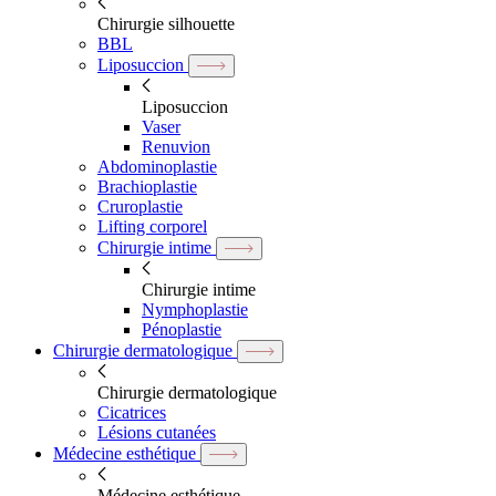
Chirurgie silhouette
BBL
Liposuccion
Liposuccion
Vaser
Renuvion
Abdominoplastie
Brachioplastie
Cruroplastie
Lifting corporel
Chirurgie intime
Chirurgie intime
Nymphoplastie
Pénoplastie
Chirurgie dermatologique
Chirurgie dermatologique
Cicatrices
Lésions cutanées
Médecine esthétique
Médecine esthétique