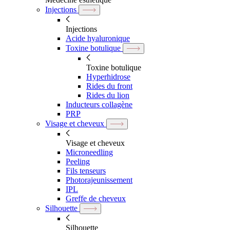
Injections
Injections
Acide hyaluronique
Toxine botulique
Toxine botulique
Hyperhidrose
Rides du front
Rides du lion
Inducteurs collagène
PRP
Visage et cheveux
Visage et cheveux
Microneedling
Peeling
Fils tenseurs
Photorajeunissement
IPL
Greffe de cheveux
Silhouette
Silhouette