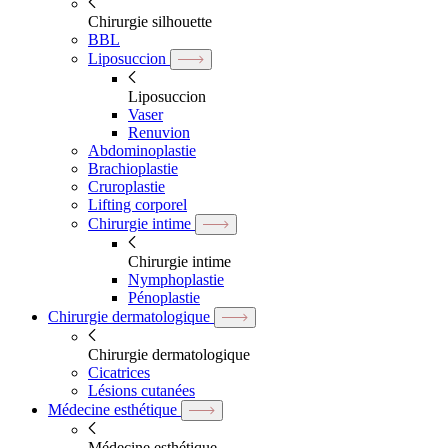
Chirurgie silhouette
BBL
Liposuccion
Liposuccion
Vaser
Renuvion
Abdominoplastie
Brachioplastie
Cruroplastie
Lifting corporel
Chirurgie intime
Chirurgie intime
Nymphoplastie
Pénoplastie
Chirurgie dermatologique
Chirurgie dermatologique
Cicatrices
Lésions cutanées
Médecine esthétique
Médecine esthétique