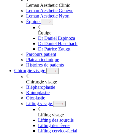
Leman Aesthetic Clinic
Leman Aesthetic Genève
Leman Aesthetic Nyon
Équipe
Équipe
Dr Daniel Espinoza
Dr Daniel Haselbach
Dr Patrice Zaugg
Parcours patient
Plateau technique
Histoires de patients
Chirurgie visage
Chirurgie visage
Blépharoplastie
Rhinoplastie
Otoplastie
Lifting visage
Lifting visage
Lifting des sourcils
Lifting des lèvres
Lifting cervico-facial