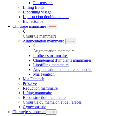
Fils tenseurs
Lifting frontal
Lipofilling visage
Liposuccion double-menton
Bichectomie
Chirurgie mammaire
Chirurgie mammaire
Augmentation mammaire
Augmentation mammaire
Prothèses mammaires
Changement d’implants mammaires
Lipofilling mammaire
Augmentation mammaire composite
Mia Femtech
Mia Femtech
Préservé
Réduction mammaire
Lifting mammaire
Reconstruction mammaire
Chirurgie du mamelon et de l’aréole
Gynécomastie
Chirurgie silhouette