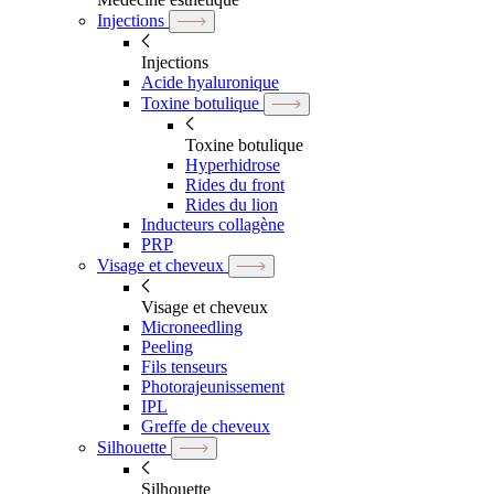
Injections
Injections
Acide hyaluronique
Toxine botulique
Toxine botulique
Hyperhidrose
Rides du front
Rides du lion
Inducteurs collagène
PRP
Visage et cheveux
Visage et cheveux
Microneedling
Peeling
Fils tenseurs
Photorajeunissement
IPL
Greffe de cheveux
Silhouette
Silhouette