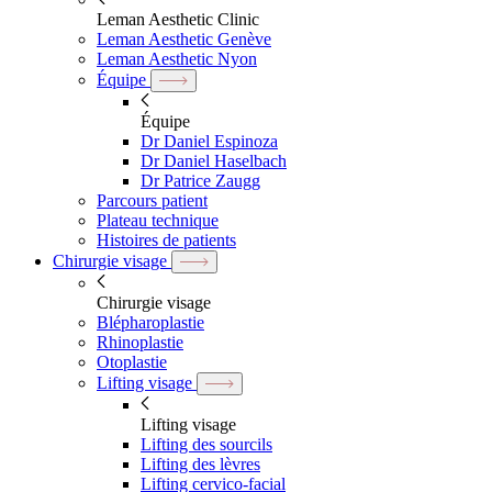
Leman Aesthetic Clinic
Leman Aesthetic Genève
Leman Aesthetic Nyon
Équipe
Équipe
Dr Daniel Espinoza
Dr Daniel Haselbach
Dr Patrice Zaugg
Parcours patient
Plateau technique
Histoires de patients
Chirurgie visage
Chirurgie visage
Blépharoplastie
Rhinoplastie
Otoplastie
Lifting visage
Lifting visage
Lifting des sourcils
Lifting des lèvres
Lifting cervico-facial