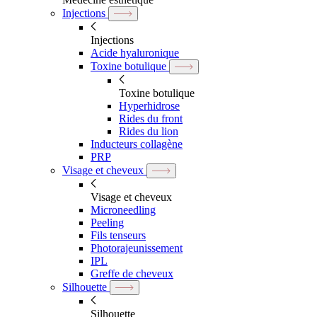
Injections
Injections
Acide hyaluronique
Toxine botulique
Toxine botulique
Hyperhidrose
Rides du front
Rides du lion
Inducteurs collagène
PRP
Visage et cheveux
Visage et cheveux
Microneedling
Peeling
Fils tenseurs
Photorajeunissement
IPL
Greffe de cheveux
Silhouette
Silhouette