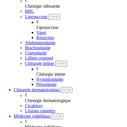
Chirurgie silhouette
BBL
Liposuccion
Liposuccion
Vaser
Renuvion
Abdominoplastie
Brachioplastie
Cruroplastie
Lifting corporel
Chirurgie intime
Chirurgie intime
Nymphoplastie
Pénoplastie
Chirurgie dermatologique
Chirurgie dermatologique
Cicatrices
Lésions cutanées
Médecine esthétique
Médecine esthétique